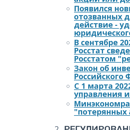
Появился нов
отозванных д
действие - у
юридическог
В сентябре 2
Росстат свед
Росстатом "р
Закон об инв
Российского
С 1 марта 20
управления 
Минэкономра
"потерянных 
РЕГУЛИРОВА