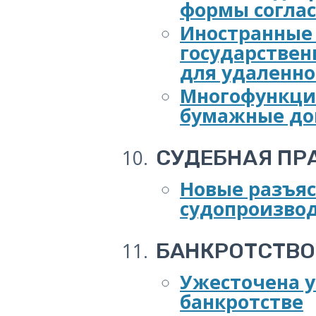
формы соглас
Иностранные 
государстве
для удаленн
Многофункци
бумажные до
СУДЕБНАЯ П
Новые разъяс
судопроизвод
БАНКРОТСТВ
Ужесточена у
банкротстве