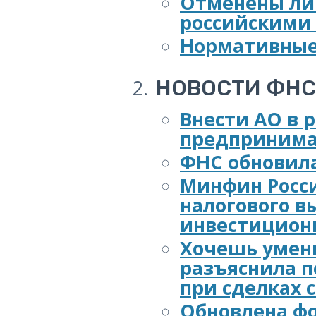
Отменены ли
российскими
Нормативные 
НОВОСТИ ФНС
Внести АО в 
предпринима
ФНС обновила
Минфин Росси
налогового в
инвестиционн
Хочешь умень
разъяснила 
при сделках 
Обновлена ф