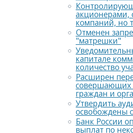
Контролирующ
акционерами, 
компаний, но 
Отменен запре
"матрешки"
Уведомительны
капитале комм
количество уч
Расширен пере
совершающих н
граждан и орг
Утвердить ауд
освобождены о
Банк России о
выплат по не