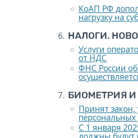
КоАП РФ допо
нагрузку на с
НАЛОГИ. НОВ
Услуги операт
от НДС
ФНС России об
осуществляет
БИОМЕТРИЯ И
Принят закон,
персональных 
С 1 января 202
должны будут 