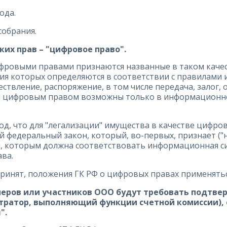
ода.
собрания.
их прав – "цифровое право".
"цифровыми правами признаются названные в таком каче
ния которых определяются в соответствии с правилам
ствление, распоряжение, в том числе передача, залог,
я цифровым правом возможны только в информационно
д, что для "легализации" имущества в качестве цифро
 федеральный закон, который, во-первых, признает (
и, которым должна соответствовать информационная с
ва.
ринят, положения ГК РФ о цифровых правах применяться
еров или участников ООО будут требовать подтвер
гистратор, выполняющий функции счетной комиссии),
".