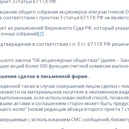
нкт 3 статьи 67.1 ГК РФ.
 решение общего собрания акционеров или участников 
соответствии с пунктом 3 статьи 67.1 ГК РФ не являет
ет из разъяснений Верховного Суда РФ, который указал,
 очных собраний
[1]
.
тверждения в соответствии с п. 3 ст. 67.1 ГК РФ решен
ьного закона "Об акционерных обществах" (далее – Зак
щих акций более 500 функции счетной комиссии выполн
ршения сделок в письменной форме.
люденной также в случае совершения лицом сделки с 
оизвести на материальном носителе в неизменном виде
 выполненным, если использован любой способ, позво
выми актами и соглашением сторон может быть преду
его волю" (новая редакция абзаца второго пункта 1 ст
овершаемые с использованием СМС-сообщений, биометри