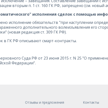
 исключение – завещания. Составление завещаний с и
цем вторым п. 1 ст. 160 ГК РФ, запрещено (см. новый абза
томатического" исполнения сделок с помощью инфо
ено исполнение обязательств "при наступлении опреде
выраженного дополнительного волеизъявления его сто
и" (новая редакция ст. 309 ГК РФ).
к в ГК РФ описывают смарт-контракты.
рховного Суда РФ от 23 июня 2015 г. N 25 "О примене
йской Федерации".
Отзывы и предложения
Контакты