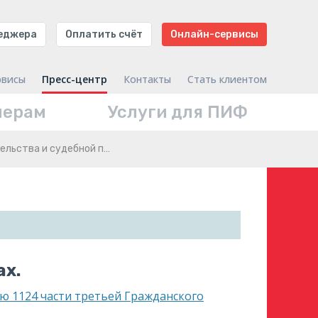
неджера
Оплатить счёт
Онлайн-сервисы
рвисы
Пресс-центр
Контакты
Стать клиентом
нерам
Услуги для ПИФ
ельства и судебной п…
ах.
ью 1124 части третьей Гражданского