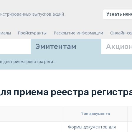
гистрированных выпусков акций
Узнать ме
лиалы
Прейскуранты
Раскрытие информации
Онлайн-се
Эмитентам
Акцио
 для приема реестра реги…
ля приема реестра регистр
Тип документа
Формы документов для