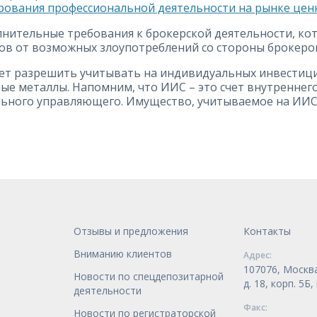
ирования профессиональной деятельности на рынке цен
лнительные требования к брокерской деятельности, ко
ов от возможных злоупотреблений со стороны брокеро
разрешить учитывать на индивидуальных инвестицио
ные металлы. Напомним, что ИИС – это счет внутреннег
льного управляющего. Имущество, учитываемое на ИИС
Отзывы и предложения
Контакты
Вниманию клиентов
Адрес:
107076, Москва
Новости по спецдепозитарной
д. 18, корп. 5Б
деятельности
Факс:
Новости по регистраторской