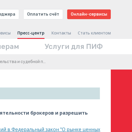
неджера
Оплатить счёт
Онлайн-сервисы
рвисы
Пресс-центр
Контакты
Стать клиентом
нерам
Услуги для ПИФ
ельства и судебной п…
ятельности брокеров и разрешить
ний в Федеральный закон "О рынке ценных