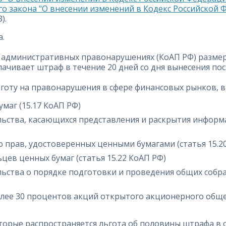
о закона "О внесении изменений в Кодекс Российской
).
а.
 об административных правонарушениях (КоАП РФ) разм
плачивает штраф в течение 20 дней со дня вынесения п
готу на правонарушения в сфере финансовых рынков, в 
маг (15.17 КоАП РФ)
ьства, касающихся представления и раскрытия информа
прав, удостоверенных ценными бумагами (статья 15.2
цев ценных бумаг (статья 15.22 КоАП РФ)
ства о порядке подготовки и проведения общих собран
ее 30 процентов акций открытого акционерного общест
орые распространяется льгота об половины штрафа в 