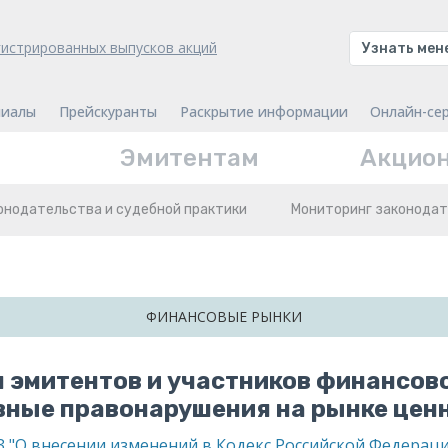
гистрированных выпусков акций
Узнать ме
иалы
Прейскуранты
Раскрытие информации
Онлайн-се
Эмитентам
Акцио
онодательства и судебной практики
Мониторинг законодат
ФИНАНСОВЫЕ РЫНКИ
я эмитентов и участников финансов
ные правонарушения на рынке ценн
ФЗ "О внесении изменений в Кодекс Российской Федера