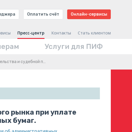
неджера
Оплатить счёт
Онлайн-сервисы
рвисы
Пресс-центр
Контакты
Стать клиентом
нерам
Услуги для ПИФ
ельства и судебной п…
ого рынка при уплате
ых бумаг.
ции об административных