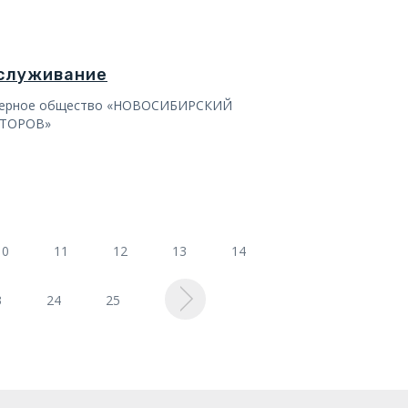
бслуживание
нерное общество «НОВОСИБИРСКИЙ
АТОРОВ»
10
11
12
13
14
3
24
25