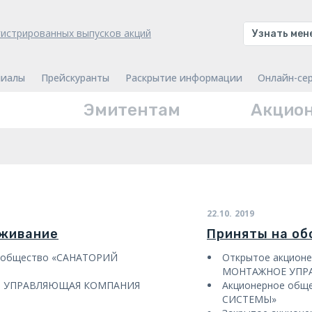
гистрированных выпусков акций
Узнать ме
иалы
Прейскуранты
Раскрытие информации
Онлайн-се
Эмитентам
Акцио
22.10.
2019
уживание
Приняты на о
е общество «САНАТОРИЙ
Открытое акцион
МОНТАЖНОЕ УПР
во УПРАВЛЯЮЩАЯ КОМПАНИЯ
Акционерное об
СИСТЕМЫ»