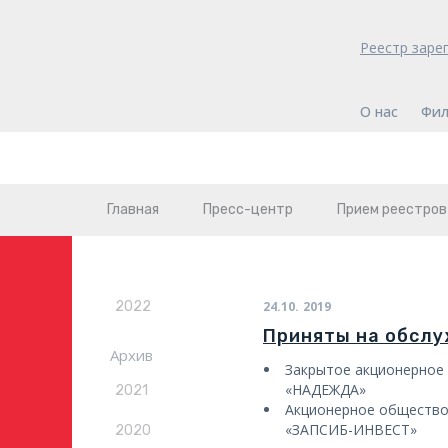
Реестр заре
О нас
Фил
Главная
Пресс-центр
Прием реестров
2022
24.10.
2019
Приняты на обсл
Архив
Закрытое акционерно
«НАДЕЖДА»
2021
Акционерное общест
«ЗАПСИБ-ИНВЕСТ»
2020