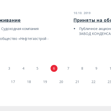
10.10.
2019
уживание
Приняты на о
 Судоходная компания
Публичное акцио
ЗАВОД КОНДЕНС
 общество «Нефтегазстрой -
3
4
5
6
7
8
9
17
18
19
20
21
22
2