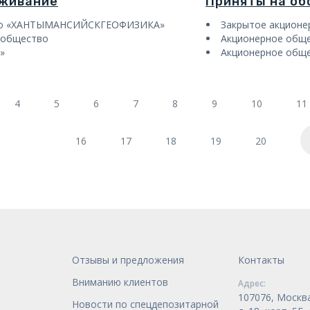
уживание
Приняты на о
во «ХАНТЫМАНСИЙСКГЕОФИЗИКА»
Закрытое акцион
 общество
Акционерное общ
»
Акционерное общ
4
5
6
7
8
9
10
11
16
17
18
19
20
Отзывы и предложения
Контакты
Вниманию клиентов
Адрес:
107076, Москва
Новости по спецдепозитарной