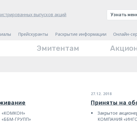
гистрированных выпусков акций
Узнать ме
иалы
Прейскуранты
Раскрытие информации
Онлайн-се
Эмитентам
Акцио
27.12.
2018
уживание
Приняты на о
о
«
КОМКОН
»
Закрытое акцион
о
«
ББМ-ГРУПП
»
КОМПАНИЯ «ИНГО