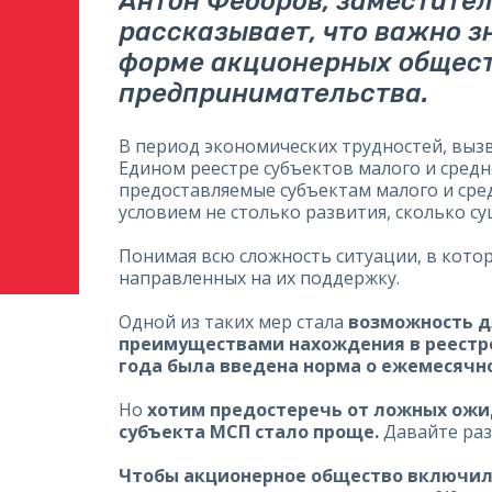
Антон Федоров, заместитель
рассказывает, что важно з
форме акционерных обществ
предпринимательства.
В период экономических трудностей, выз
Едином реестре субъектов малого и сред
предоставляемые субъектам малого и сре
условием не столько развития, сколько с
Понимая всю сложность ситуации, в котор
направленных на их поддержку.
Одной из таких мер стала
возможность дл
преимуществами нахождения в реестре в
года была введена норма о ежемесячн
Но
хотим предостеречь от ложных ожид
субъекта МСП стало проще.
Давайте раз
Чтобы акционерное общество включили/