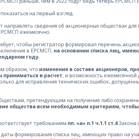
РСМСП раньше, чем в 2022 году? Ведь теперь ЕРСМСП 
показаться на первый взгляд.
т направлять сведения об акционерных обществах для в
 ЕРСМСП ежемесячно.
ебует, чтобы регистратор формировал перечень акцио
 включения в ЕРСМСП,
на основании списка лиц, имею
ендарном году.
м образом, что
изменения в составе акционеров, п
ы приниматься в расчет
, и возможность ежемесячной
 только для исправления технических ошибок, допущен
ществам, претендующим на получение либо сохранение
вие общества всем необходимым критериям, чтобы
соответствует требованиям
пп. «а» п.1 ч.1.1 ст.4
Закона 
е даты формирования списка лиц, имеющих право на уча