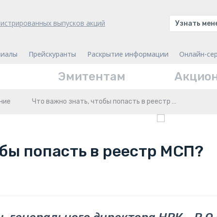
гистрированных выпусков акций
Узнать ме
иалы
Прейскуранты
Раскрытие информации
Онлайн-се
Эмитентам
Акцио
ние
Что важно знать, чтобы попасть в реестр …
обы попасть в реестр МСП?