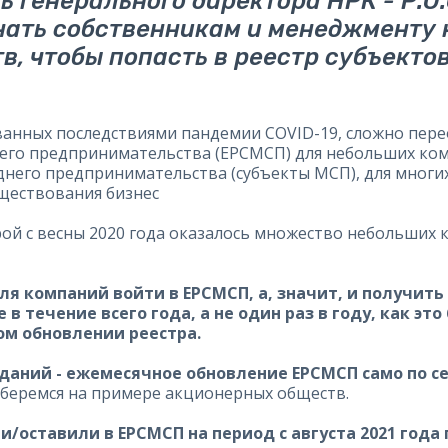
 генерального директора НРК - Р.О.С
нать собственникам и менеджменту
, чтобы попасть в реестр субъектов
ванных последствиями пандемии COVID-19, сложно пер
него предпринимательства (ЕРСМСП) для небольших ко
днего предпринимательства (субъекты МСП), для мног
уществования бизнес
ой с весны 2020 года оказалось множество небольших к
я компаний войти в ЕРСМСП, а, значит, и получить
 течение всего года, а не один раз в году, как это
ом обновлении реестра.
аний - ежемесячное обновление ЕРСМСП само по себ
беремся на примере акционерных обществ.
оставили в ЕРСМСП на период с августа 2021 года п