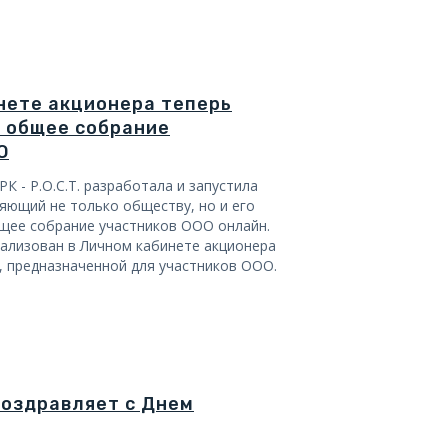
нете акционера теперь
 общее собрание
О
К - Р.О.С.Т. разработала и запустила
яющий не только обществу, но и его
бщее собрание участников ООО онлайн.
ализован в Личном кабинете акционера
ти, предназначенной для участников ООО.
 поздравляет с Днем