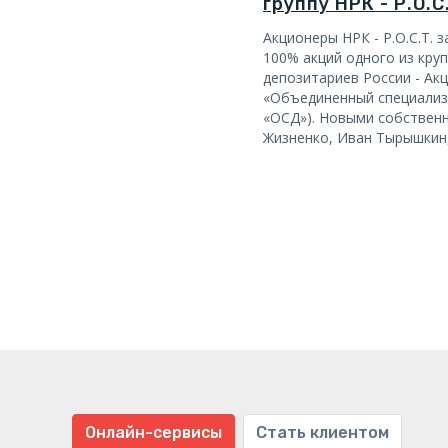
группу НРК - Р.О.С
Акционеры НРК - Р.О.С.Т.
100% акций одного из кру
депозитариев России - Ак
«Объединенный специализ
«ОСД»). Новыми собствен
Жизненко, Иван Тырышкин,
Онлайн-сервисы
Стать клиентом