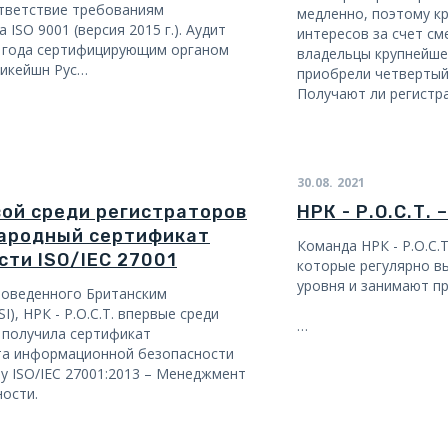
ответствие требованиям
медленно, поэтому к
ISO 9001 (версия 2015 г.). Аудит
интересов за счет см
1 года сертифицирующим органом
владельцы крупнейше
икейшн Рус…
приобрели четвертый
Получают ли регистр
30.08.
2021
рвой среди регистраторов
НРК - Р.О.С.Т.
ародный сертификат
Команда НРК - Р.О.С.
ти ISO/IEC 27001
которые регулярно в
уровня и занимают п
роведенного Британским
), НРК - Р.О.С.Т. впервые среди
…
 получила сертификат
та информационной безопасности
 ISO/IEC 27001:2013 – Менеджмент
ости.