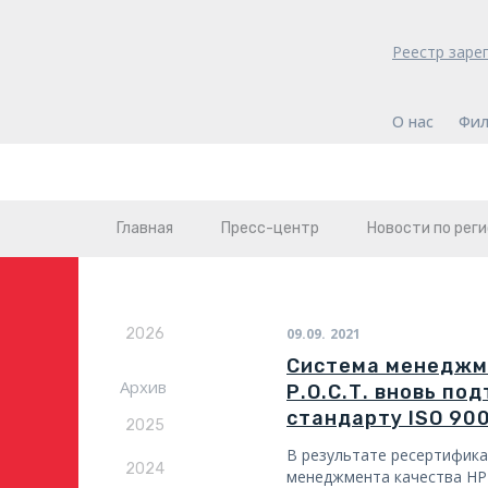
Реестр заре
О нас
Фил
Главная
Пресс-центр
Новости по рег
2026
09.09.
2021
Система менеджме
Архив
Р.О.С.Т. вновь по
стандарту ISO 90
2025
В результате ресертифика
2024
менеджмента качества НРК 