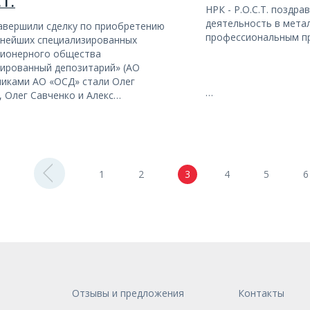
.Т.
НРК - Р.О.С.Т. поздр
деятельность в метал
 завершили сделку по приобретению
профессиональным пр
пнейших специализированных
ционерного общества
ированный депозитарий» (АО
никами АО «ОСД» стали Олег
…
 Олег Савченко и Алекс…
1
2
3
4
5
6
Отзывы и предложения
Контакты