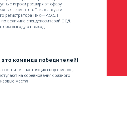
рупные игроки расширяют сферу
ежных сегментов. Так, в августе
го регистратора НРК—Р.О.С.Т.
 по величине спецдепозитарий ОСД.
аторы выгоду от выход…
 – это команда победителей!
Т. состоит из настоящих спортсменов,
ыступают на соревнованиях разного
ризовые места!