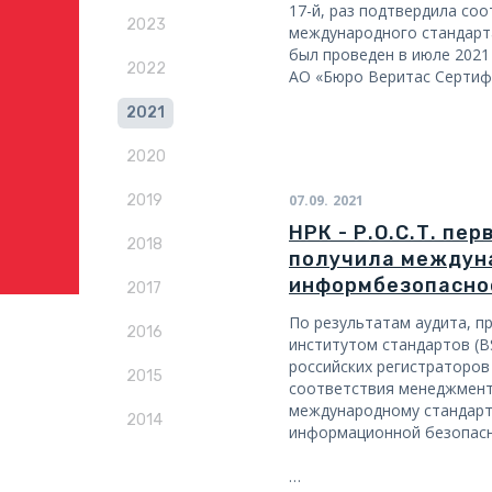
17-й, раз подтвердила со
2023
международного стандарта 
был проведен в июле 202
2022
АО «Бюро Веритас Сертиф
2021
2020
2019
07.09.
2021
НРК - Р.О.С.Т. пе
2018
получила междун
информбезопаснос
2017
По результатам аудита, п
2016
институтом стандартов (BSI
российских регистраторов
2015
соответствия менеджмен
международному стандарту
2014
информационной безопасн
…