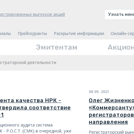
гистрированных выпусков акций
Узнать ме
иалы
Прейскуранты
Раскрытие информации
Онлайн-се
Эмитентам
Акцио
истраторской деятельности
08.09.
2021
нта качества НРК -
Олег Жизненко
дтвердила соответствие
«Коммерсанту»
01
регистраторов
направления
ционного аудита система
- Р.О.С.Т. (СМК) в очередной, уже
Регистраторский рын