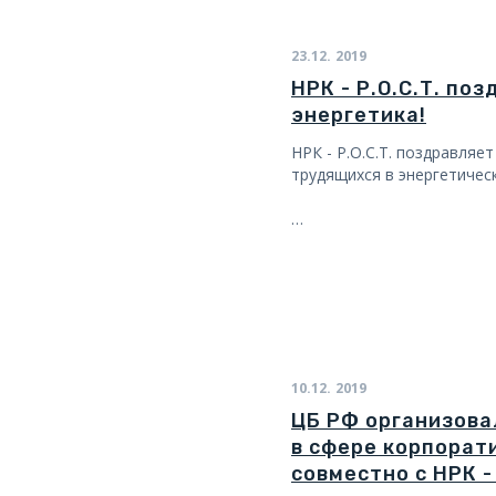
23.12.
2019
НРК - Р.О.С.Т. по
энергетика!
НРК - Р.О.С.Т. поздравляе
трудящихся в энергетическ
…
10.12.
2019
ЦБ РФ организова
в сфере корпорат
совместно с НРК - 