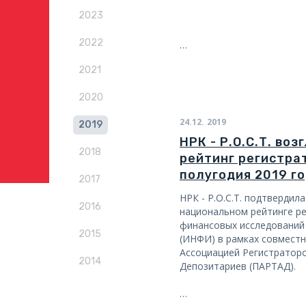
2023
2022
…
2021
2020
24.12.
2019
2019
НРК - Р.О.С.Т. во
2018
рейтинг регистрат
полугодия 2019 г
2017
НРК - Р.О.С.Т. подтвердил
2016
национальном рейтинге р
финансовых исследований
2015
(ИНФИ) в рамках совмест
Ассоциацией Регистраторо
2014
Депозитариев (ПАРТАД).
…