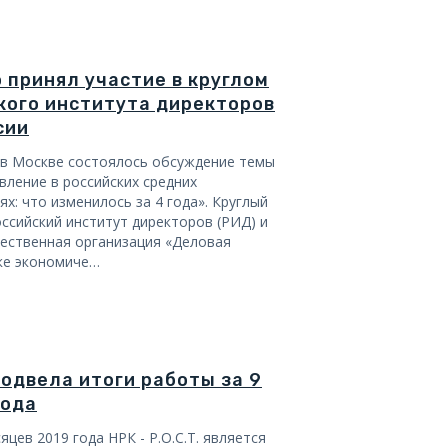
 принял участие в круглом
кого института директоров
сии
а в Москве состоялось обсуждение темы
вление в российских средних
х: что изменилось за 4 года». Круглый
ссийский институт директоров (РИД) и
ественная организация «Деловая
ке экономиче…
 подвела итоги работы за 9
года
цев 2019 года НРК - Р.О.С.Т. является