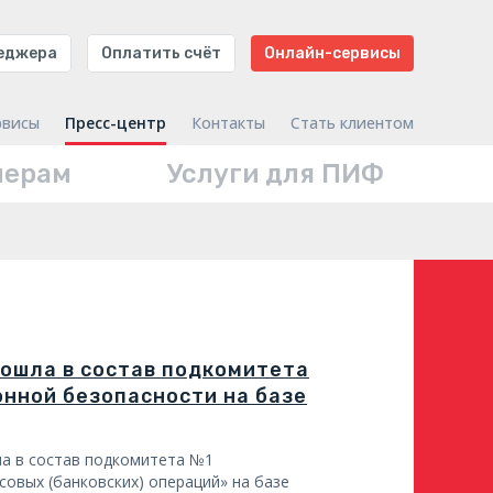
неджера
Оплатить счёт
Онлайн-сервисы
рвисы
Пресс-центр
Контакты
Стать клиентом
нерам
Услуги для ПИФ
 вошла в состав подкомитета
нной безопасности на базе
ена в состав подкомитета №1
овых (банковских) операций» на базе