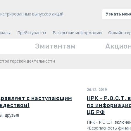
гистрированных выпусков акций
Узнать ме
иалы
Прейскуранты
Раскрытие информации
Онлайн-се
Эмитентам
Акцио
истраторской деятельности
26.12.
2019
здравляет с наступающим
НРК - Р.О.С.Т.
ждеством!
по информацио
ЦБ РФ
ы, друзья!
НРК - Р.О.С.Т. включ
«Безопасность финанс