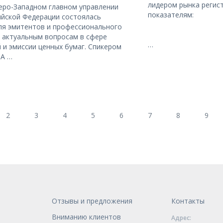
лидером рынка регист
веро-Западном главном управлении
показателям:
ийской Федерации состоялась
ля эмитентов и профессионального
 актуальным вопросам в сфере
…
и эмиссии ценных бумаг. Спикером
СА …
2
3
4
5
6
7
8
9
Отзывы и предложения
Контакты
Вниманию клиентов
Адрес: