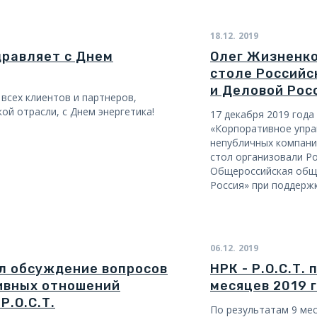
18.12.
2019
здравляет с Днем
Олег Жизненко
столе Российс
и Деловой Рос
т всех клиентов и партнеров,
ой отрасли, с Днем энергетика!
17 декабря 2019 год
«Корпоративное упра
непубличных компания
стол организовали Ро
Общероссийская общ
Россия» при поддерж
06.12.
2019
л обсуждение вопросов
НРК - Р.О.С.Т.
ивных отношений
месяцев 2019 
Р.О.С.Т.
По результатам 9 меся