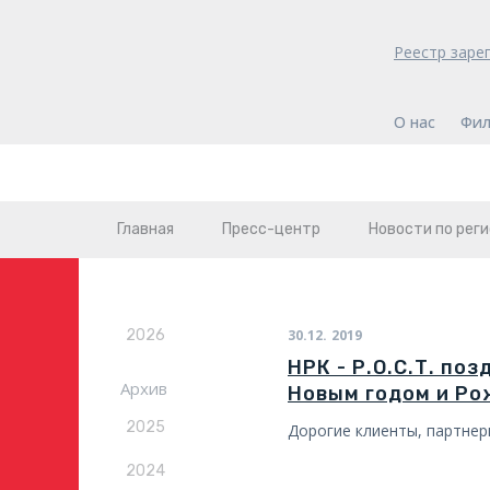
Реестр заре
О нас
Фил
Главная
Пресс-центр
Новости по рег
2026
30.12.
2019
НРК - Р.О.С.Т. по
Архив
Новым годом и Ро
2025
Дорогие клиенты, партнер
2024