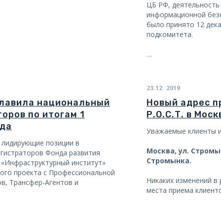
ЦБ РФ, деятельность
информационной без
было принято 12 дека
подкомитета.
…
23.12.
2019
зглавила национальный
Новый адрес п
оров по итогам 1
Р.О.С.Т. в Моск
ода
Уважаемые клиенты и
а лидирующие позиции в
Москва, ул. Стромын
егистраторов Фонда развития
Стромынка.
 «Инфраструктурный институт»
ного проекта с Профессиональной
Никаких изменений в 
в, Трансфер-Агентов и
места приема клиент