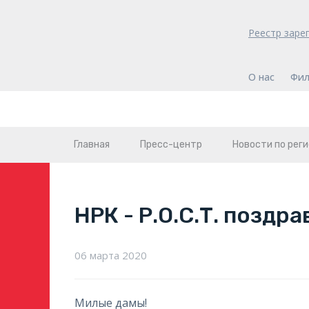
Реестр заре
О нас
Фил
Главная
Пресс-центр
Новости по рег
НРК - Р.О.С.Т. поздра
06 марта 2020
Милые дамы!