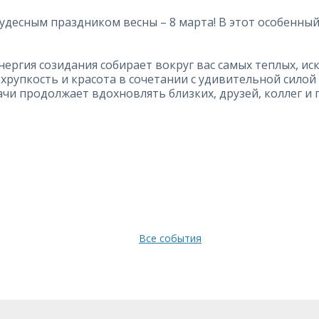
с чудесным праздником весны – 8 марта! В этот особенн
нергия созидания собирает вокруг вас самых теплых, 
хрупкость и красота в сочетании с удивительной силой
ачи продолжает вдохно
влять близких, друзей, коллег и
Все события