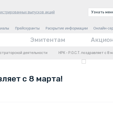
гистрированных выпусков акций
Узнать ме
иалы
Прейскуранты
Раскрытие информации
Онлайн-се
Эмитентам
Акцио
истраторской деятельности
НРК - Р.О.С.Т. поздравляет с 8 
вляет с 8 марта!