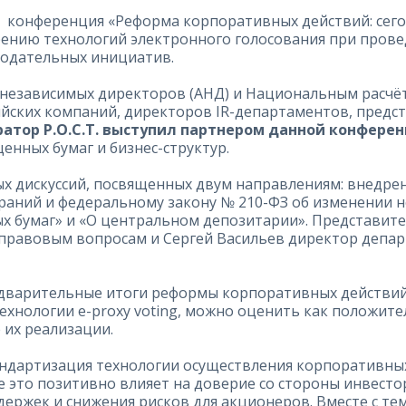
сь конференция «Реформа корпоративных действий: сего
ению технологий электронного голосования при прове
нодательных инициатив.
независимых директоров (АНД) и Национальным расчё
йских компаний, директоров IR-департаментов, предст
ратор Р.О.С.Т. выступил партнером данной конфере
енных бумаг и бизнес-структур.
х дискуссий, посвященных двум направлениям: внедре
раний и федеральному закону № 210-ФЗ об изменении 
 бумаг» и «О центральном депозитарии». Представители
правовым вопросам и Сергей Васильев директор депар
дварительные итоги реформы корпоративных действий
ехнологии e-proxy voting, можно оценить как положит
 их реализации.
андартизация технологии осуществления корпоративны
е это позитивно влияет на доверие со стороны инвесто
ржек и снижения рисков для акционеров. Вместе с тем