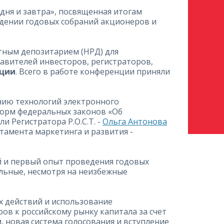
дня и завтра», посвященная итогам
дении годовых собраний акционеров и
тным депозитарием (НРД) для
авителей инвесторов, регистраторов,
нции
. Всего в работе конференции приняли
нию технологий электронного
норм федеральных законов «Об
 Регистратора Р.О.С.Т. -
Ольга Антонова
тамента маркетинга и развития -
 и первый опыт проведения годовых
ельные, несмотря на неизбежные
х действий и использование
ров к российскому рынку капитала за счет
, новая система голосования и вступление