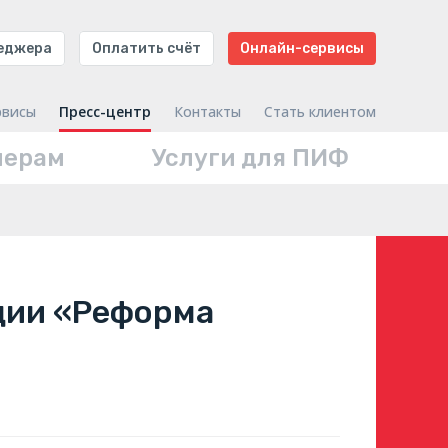
неджера
Оплатить счёт
Онлайн-сервисы
рвисы
Пресс-центр
Контакты
Стать клиентом
нерам
Услуги для ПИФ
нции «Реформа