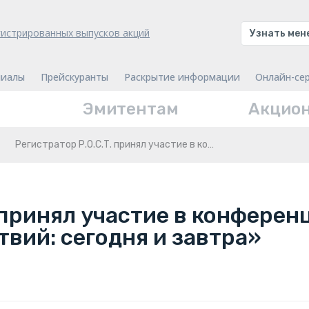
гистрированных выпусков акций
Узнать ме
иалы
Прейскуранты
Раскрытие информации
Онлайн-се
Эмитентам
Акцио
Регистратор Р.О.С.Т. принял участие в ко…
. принял участие в конфере
вий: сегодня и завтра»