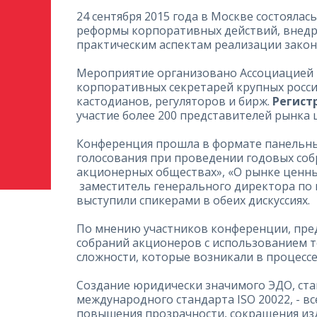
24 сентября 2015 года в Москве состояла
реформы корпоративных действий, внедр
практическим аспектам реализации зако
Мероприятие организовано Ассоциацией 
корпоративных секретарей крупных росси
кастодианов, регуляторов и бирж.
Регист
участие более 200 представителей рынка ц
Конференция прошла в формате панельны
голосования при проведении годовых соб
акционерных обществах», «О рынке ценных
заместитель генерального директора по 
выступили спикерами в обеих дискуссиях.
По мнению участников конференции, пре
собраний акционеров с использованием т
сложности, которые возникали в процессе
Создание юридически значимого ЭДО, ст
международного стандарта ISO 20022, - вс
повышения прозрачности, сокращения изде