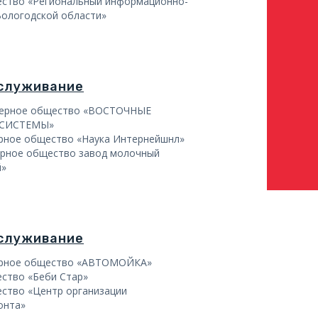
ство «Региональный информационно-
Вологодской области»
бслуживание
нерное общество «ВОСТОЧНЫЕ
СИСТЕМЫ»
рное общество «Наука Интернейшнл»
рное общество завод молочный
й»
бслуживание
ерное общество «АВТОМОЙКА»
ство «Беби Стар»
ство «Центр организации
онта»