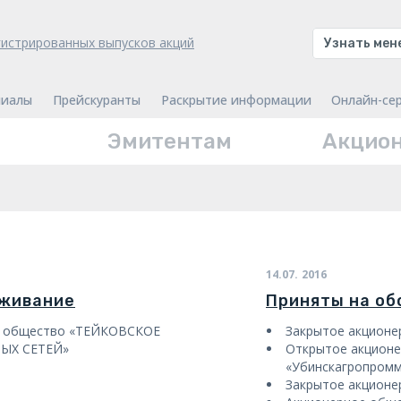
гистрированных выпусков акций
Узнать ме
иалы
Прейскуранты
Раскрытие информации
Онлайн-се
Эмитентам
Акцио
14.07.
2016
уживание
Приняты на о
е общество «ТЕЙКОВСКОЕ
Закрытое акцион
ЫХ СЕТЕЙ»
Открытое акцион
«Убинскагропром
Закрытое акционе