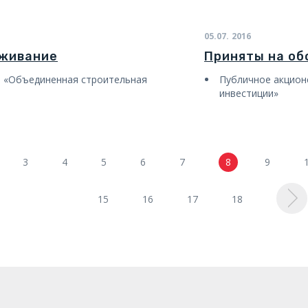
05.07.
2016
уживание
Приняты на о
 «Объединенная строительная
Публичное акцио
инвестиции»
3
4
5
6
7
8
9
15
16
17
18