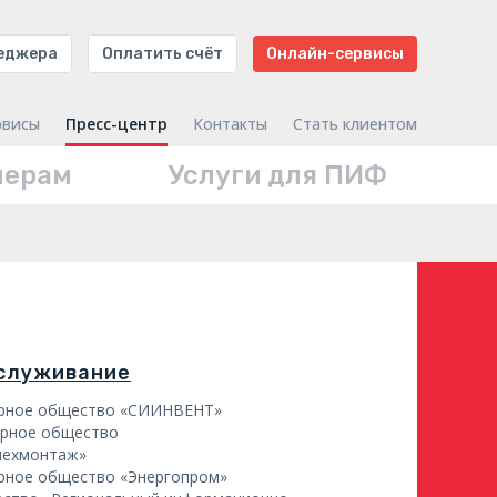
неджера
Оплатить счёт
Онлайн-сервисы
рвисы
Пресс-центр
Контакты
Стать клиентом
нерам
Услуги для ПИФ
бслуживание
ерное общество «СИИНВЕНТ»
ерное общество
мехмонтаж»
рное общество «Энергопром»