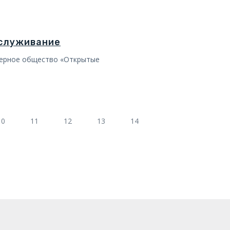
бслуживание
нерное общество «Открытые
10
11
12
13
14