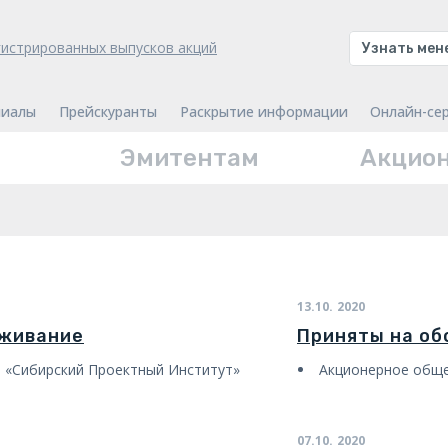
гистрированных выпусков акций
Узнать ме
иалы
Прейскуранты
Раскрытие информации
Онлайн-се
Эмитентам
Акцио
13.10.
2020
уживание
Приняты на о
 «Сибирский Проектный Институт»
Акционерное общ
07.10.
2020