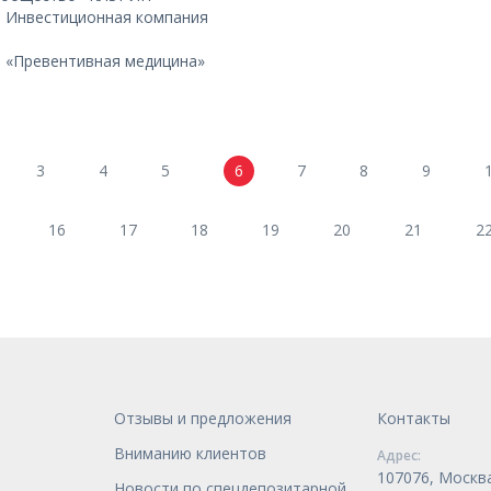
 Инвестиционная компания
 «Превентивная медицина»
3
4
5
6
7
8
9
16
17
18
19
20
21
2
Отзывы и предложения
Контакты
Вниманию клиентов
Адрес:
107076, Москва
Новости по спецдепозитарной