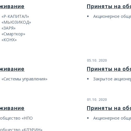
уживание
Приняты на о
о «Р-КАПИТАЛ»
Акционерное общ
во «МЬЮЗИКОД»
 «ЗАРЯ»
 «Смарткор»
 «КОНХ»
05.10.
2020
уживание
Приняты на о
 «Системы управления»
Закрытое акцион
01.10.
2020
уживание
Приняты на о
 общество «НПО
Акционерное обще
 общество «КЛЭРИН»