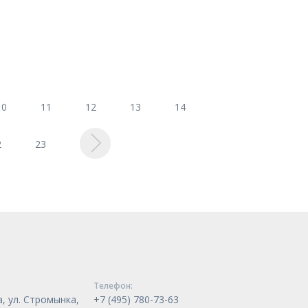
10
11
12
13
14
2
23
Телeфон:
, ул. Стромынка,
+7 (495) 780-73-63