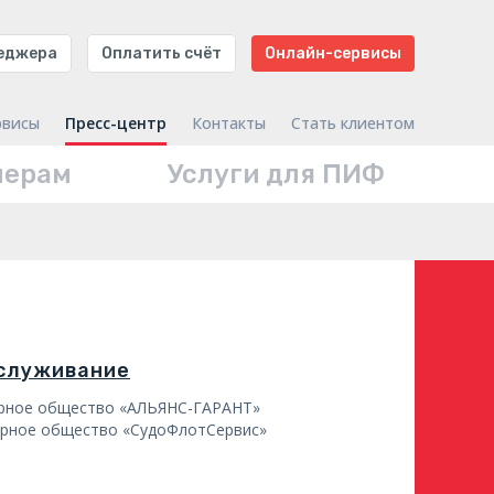
неджера
Оплатить счёт
Онлайн-сервисы
рвисы
Пресс-центр
Контакты
Стать клиентом
нерам
Услуги для ПИФ
бслуживание
ерное общество «АЛЬЯНС-ГАРАНТ»
ерное общество «СудоФлотСервис»