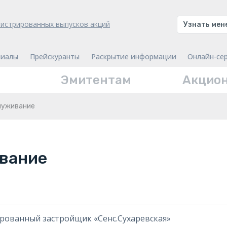
гистрированных выпусков акций
Узнать ме
иалы
Прейскуранты
Раскрытие информации
Онлайн-се
Эмитентам
Акцио
луживание
вание
ованный застройщик «Сенс.Сухаревская»