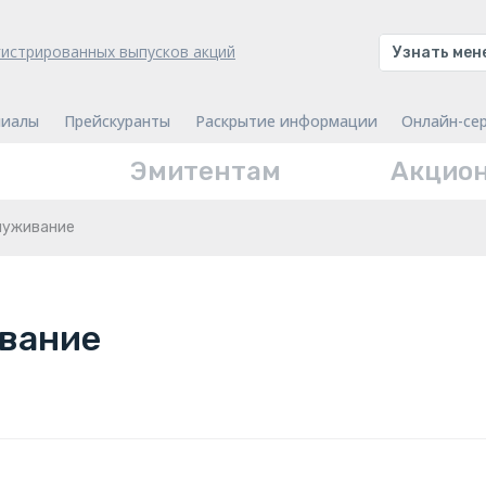
гистрированных выпусков акций
Узнать ме
иалы
Прейскуранты
Раскрытие информации
Онлайн-се
Эмитентам
Акцио
луживание
вание