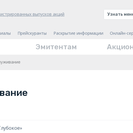
гистрированных выпусков акций
Узнать ме
иалы
Прейскуранты
Раскрытие информации
Онлайн-се
Эмитентам
Акцио
луживание
вание
Глубокое»