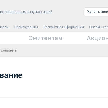
гистрированных выпусков акций
Узнать ме
иалы
Прейскуранты
Раскрытие информации
Онлайн-се
Эмитентам
Акцио
луживание
вание