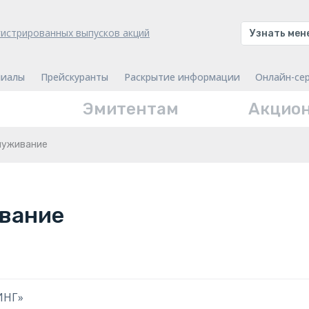
гистрированных выпусков акций
Узнать ме
иалы
Прейскуранты
Раскрытие информации
Онлайн-се
Эмитентам
Акцио
луживание
вание
ИНГ»