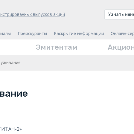
гистрированных выпусков акций
Узнать ме
иалы
Прейскуранты
Раскрытие информации
Онлайн-се
Эмитентам
Акцио
луживание
вание
ТИТАН-2»