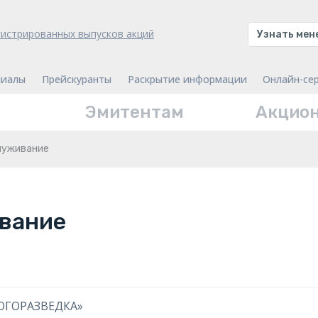
гистрированных выпусков акций
Узнать ме
иалы
Прейскуранты
Раскрытие информации
Онлайн-се
Эмитентам
Акцио
луживание
вание
ЛОГОРАЗВЕДКА»