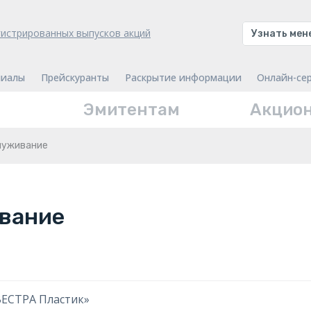
гистрированных выпусков акций
Узнать ме
иалы
Прейскуранты
Раскрытие информации
Онлайн-се
Эмитентам
Акцио
луживание
вание
ВЕСТРА Пластик»