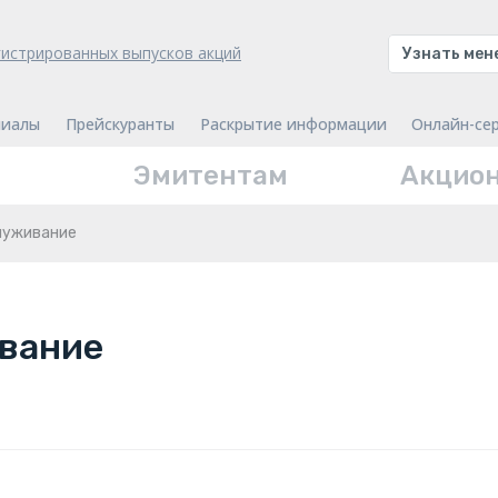
гистрированных выпусков акций
Узнать ме
иалы
Прейскуранты
Раскрытие информации
Онлайн-се
Эмитентам
Акцио
луживание
вание