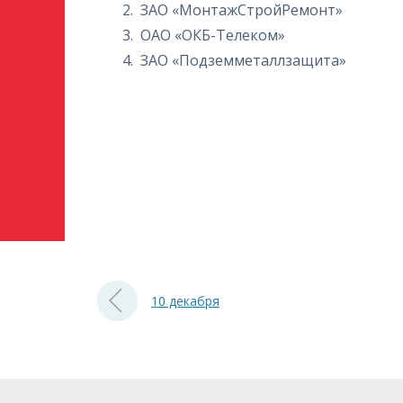
ЗАО «МонтажСтройРемонт»
ОАО «ОКБ-Телеком»
ЗАО «Подземметаллзащита»
10 декабря