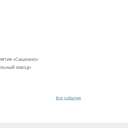
иятие «Сашкино»
ельный завод»
Все события