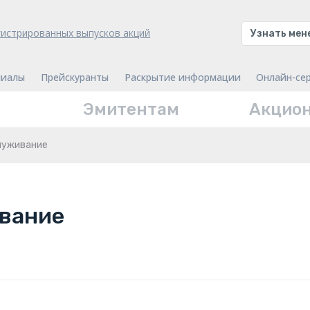
гистрированных выпусков акций
Узнать ме
иалы
Прейскуранты
Раскрытие информации
Онлайн-се
Эмитентам
Акцио
луживание
вание