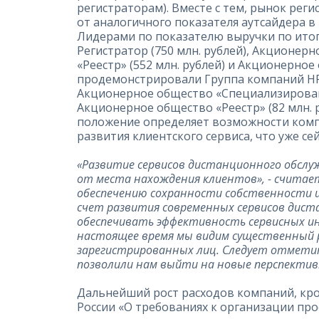
регистраторам). Вместе с тем, рынок рег
от аналогичного показателя аутсайдера в 
Лидерами по показателю выручки по итогам
Регистратор (750 млн. рублей), Акционер
«Реестр» (552 млн. рублей) и Акционерно
продемонстрировали Группа компаний НРК-Р
Акционерное общество «Специализированн
Акционерное общество «Реестр» (82 млн. 
положение определяет возможности компа
развития клиентского сервиса, что уже с
«Развитие сервисов дистанционного обслу
от места нахождения клиентов», - считает
обеспечению сохранности собственности и
счет развития современных сервисов дист
обеспечивать эффективность сервисных инв
настоящее время мы видим существенный 
зарегистрированных лиц. Следует отметить
позволили нам выйти на новые перспектив
Дальнейший рост расходов компаний, кро
России «О требованиях к организации пр