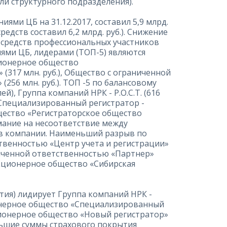
и структурного подразделения).
ями ЦБ на 31.12.2017, составил 5,9 млрд.
едств составил 6,2 млрд. руб.). Снижение
 средств профессиональных участников
иями ЦБ, лидерами (ТОП-5) являются
кционерное общество
317 млн. руб.), Общество с ограниченной
256 млн. руб.). ТОП -5 по балансовому
), Группа компаний НРК - Р.О.С.Т. (616
«Специализированный регистратор -
щество «Регистраторское общество
имание на несоответствие между
тв компании. Наименьший разрыв по
венностью «Центр учета и регистрации»
ниченной ответственностью «Партнер»
акционерное общество «Сибирская
тия) лидирует Группа компаний НРК -
кционерное общество «Специализированный
ционерное общество «Новый регистратор»
ольшие суммы страхового покрытия