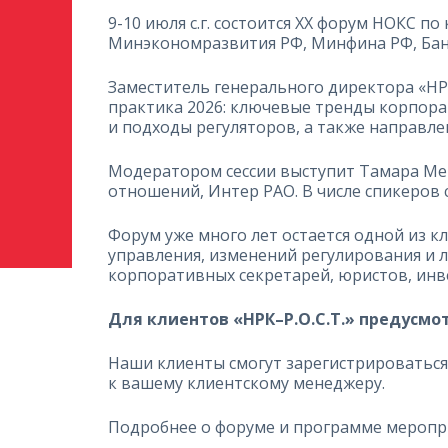
9-10 июля с.г. состоится XX форум НОКС 
Минэкономразвития РФ, Минфина РФ, Банк
Заместитель генерального директора «НРК
практика 2026: ключевые тренды корпора
и подходы регуляторов, а также направл
Модератором сессии выступит Тамара Ме
отношений, Интер РАО. В числе спикеров
Форум уже много лет остается одной из 
управления, изменений регулирования и 
корпоративных секретарей, юристов, инве
Для клиентов «НРК–Р.О.С.Т.» предусмо
Наши клиенты смогут зарегистрироваться
к вашему клиентскому менеджеру.
Подробнее о форуме и программе меропр