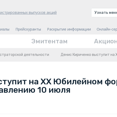
гистрированных выпусков акций
Узнать ме
иалы
Прейскуранты
Раскрытие информации
Онлайн-се
Эмитентам
Акцио
истраторской деятельности
Денис Кириченко выступит на
ступит на XX Юбилейном фо
авлению 10 июля