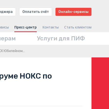
неджера
Оплатить счёт
Онлайн-сервисы
рвисы
Пресс-центр
Контакты
Стать клиентом
нерам
Услуги для ПИФ
 XX Юбилейном…
руме НОКС по