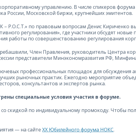
по корпоративному управлению. В числе спикеров форум
а России, Московской биржи, крупнейших эмитентов.
 – Р.О.С.Т.» по правовым вопросам Денис Кириченко выс
тивного регулирования», где участники обсудят новые 
ения работы по совершенствованию регулирования кор
ребашвили, Член Правления, руководитель Центра ко
 сессии представители Минэкономразвития РФ, Минфина
ключевых профессиональных площадок для обсуждения 
лучших рыночных практик. Ежегодно мероприятие объе
сторов, консультантов и экспертов рынка.
трены специальные условия участия в форуме.
 со скидкой по индивидуальному промокоду. Чтобы пол
иятия — на сайте
XX Юбилейного форума НОКС
.