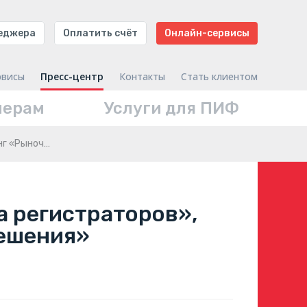
неджера
Оплатить счёт
Онлайн-сервисы
рвисы
Пресс-центр
Контакты
Стать клиентом
нерам
Услуги для ПИФ
инг «Рыноч…
ла регистраторов»,
Решения»