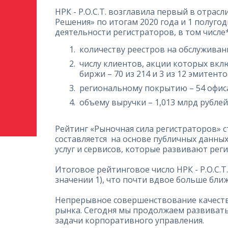
НРК - Р.О.С.Т. возглавила первый в отрас
Решения» по итогам 2020 года и 1 полуго
деятельности регистраторов, в том числе*
количеству реестров на обслуживании
числу клиентов, акции которых вкл
биржи – 70 из 214 и 3 из 12 эмитент
региональному покрытию – 54 офиса
объему выручки – 1,013 млрд рублей,
Рейтинг «Рыночная сила регистраторов» 
составляется на основе публичных данны
услуг и сервисов, которые развивают рег
Итоговое рейтинговое число НРК - Р.О.С.
значении 1), что почти вдвое больше бли
Непрерывное совершенствование качества 
рынка. Сегодня мы продолжаем развивать 
задачи корпоративного управления.