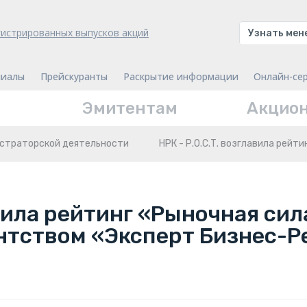
гистрированных выпусков акций
Узнать ме
иалы
Прейскуранты
Раскрытие информации
Онлайн-се
Эмитентам
Акцио
истраторской деятельности
НРК - Р.О.С.Т. возглавила рейт
авила рейтинг «Рыночная си
нтством «Эксперт Бизнес-