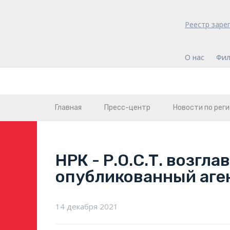
Реестр заре
О нас
Фил
Главная
Пресс-центр
Новости по рег
НРК - Р.О.С.Т. возгл
опубликованный аге
14 декабря 2021