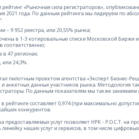
ли рейтинг «Рыночная сила регистраторов», опубликова
дия 2021 года. По данным рейтинга мы лидируем по аб
:
 – 9 952 реестра, или 20,55% рынка;
ючены в 1-3 котировальные списки Московской Биржи 
ов соответственно;
 в 47 регионах;
 или 24,3%.
стал пилотным проектом агентства «Эксперт Бизнес-Реш
х и анкетных данных участников рынка. Методология т
истраторы. По данным показателям мы также занимаем 
Т. в рейтинге составляет 0,974 (при максимально допус
жайших конкурентов.
предоставляемых услуг позволяет НРК - Р.О.С.Т. на пр
линейку наших услуг и сервисов, в том числе цифровых