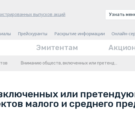
гистрированных выпусков акций
Узнать ме
иалы
Прейскуранты
Раскрытие информации
Онлайн-се
Эмитентам
Акцио
нтов
Вниманию обществ, включенных или претенд…
включенных или претендую
ктов малого и среднего пр