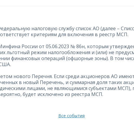
 Федеральную налоговую службу список АО (далее – Списо
оответствует критериям для включения в реестр МСП.
з Минфина России от 05.06.2023 № 86н, которым утверж
их льготный режим налогообложения и (или) не преду
нии финансовых операций (офшорные зоны). В том чис
 США.
с учетом нового Перечня. Если среди акционеров АО име
юченных в новый Перечень, и суммарная доля таких ак
идическими лицами, не являющимися субъектами МСП), 
вероятно, будет исключено из реестра МСП.
Все события