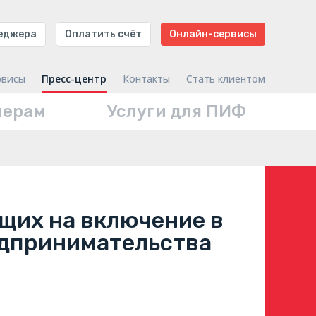
неджера
Оплатить счёт
Онлайн-сервисы
рвисы
Пресс-центр
Контакты
Стать клиентом
нерам
Услуги для ПИФ
щих на включение в
едпринимательства