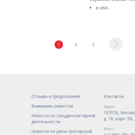
в обя…
1
2
3
Отзывы и предложения
Контакты
Вниманию клиентов
Адрес:
107076, Москва
Новости по спецдепозитарной
д. 18, корп. 5Б
деятельности
Факс:
Новости по регистраторской
+7 (495) 780-73