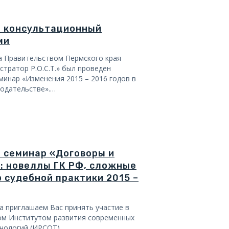
ел консультационный
ми
да Правительством Пермского края
стратор Р.О.С.Т.» был проведен
минар «Изменения 2015 – 2016 годов в
одательстве».
…
 семинар «Договоры и
: новеллы ГК РФ, сложные
р судебной практики 2015 –
да приглашаем Вас принять участие в
ом Институтом развития современных
нологий (ИРСОТ).