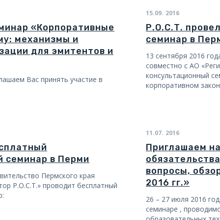
15.09.
2016
еминар «Корпоративные
Р.О.С.Т. пров
му: механизмы и
семинар в Пер
зации для эмитентов и
13 сентября 2016 го
совместно с АО «Реги
консультационный се
глашаем Вас принять участие в
корпоративном закон
11.07.
2016
есплатный
Приглашаем на
 семинар в Перми
обязательства
вопросы, обзо
авительство Пермского края
2016 гг.»
тор Р.О.С.Т.» проводит бесплатный
р:
26 – 27 июля 2016 го
семинаре
, проводим
образовательных тех