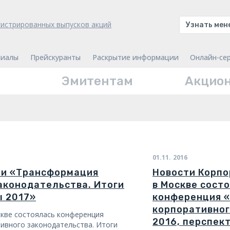
гистрированных выпусков акций
Узнать ме
иалы
Прейскуранты
Раскрытие информации
Онлайн-се
Эмитентам
Акцио
01.11.
2016
ии «Трансформация
Новости Корпо
аконодательства. Итоги
в Москве сост
ы 2017»
конференция 
корпоративног
скве состоялась конференция
2016, перспек
ивного законодательства. Итоги