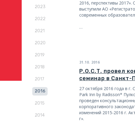
2016, перспективы 2017».
2023
выступили АО «Регистратор
современных образовател
2022
…
2021
2020
2019
31.10.
2016
2018
Р.О.С.Т. провел 
семинар в Санкт-
2017
27 октября 2016 года в г.
2016
Park Inn by Radisson* Пул
проведен консультационн
2015
корпоративного законодат
изменений 2015-2016 г. А
2014
г».