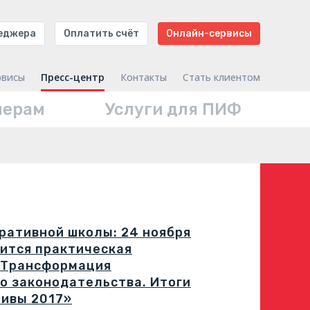
неджера
Оплатить счёт
Онлайн-сервисы
рвисы
Пресс-центр
Контакты
Стать клиентом
нерам
Услуги для ПИФ
ративной школы: 24 ноября
оится практическая
«Трансформация
о законодательства. Итоги
тивы 2017»