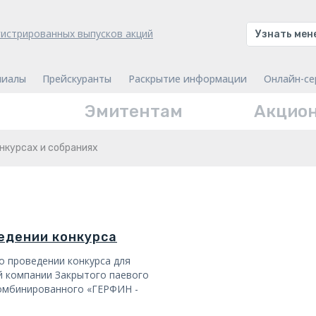
гистрированных выпусков акций
Узнать ме
лиалы
Прейскуранты
Раскрытие информации
Онлайн-се
Эмитентам
Акцио
онкурсах и собраниях
едении конкурса
 проведении конкурса для
 компании Закрытого паевого
омбинированного «ГЕРФИН -