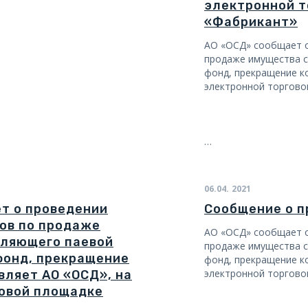
электронной т
«Фабрикант»
АО «ОСД» сообщает о
продаже имущества 
фонд, прекращение к
электронной торгово
…
06.04.
2021
т о проведении
Сообщение о п
ов по продаже
АО «ОСД» сообщает о
вляющего паевой
продаже имущества 
фонд, прекращение
фонд, прекращение к
электронной торгово
вляет АО «ОСД», на
овой площадке