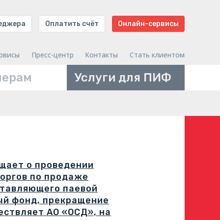
неджера
Оплатить счёт
Онлайн-сервисы
рвисы
Пресс-центр
Контакты
Стать клиентом
нерам
Услуги для ПИФ
щает о проведении
оргов по продаже
ставляющего паевой
ый фонд, прекращение
ествляет АО «ОСД», на