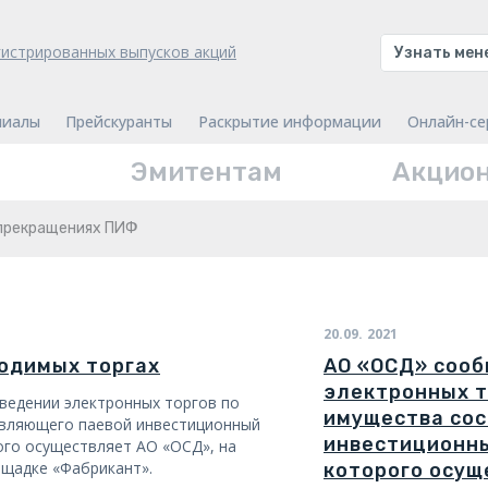
гистрированных выпусков акций
Узнать ме
лиалы
Прейскуранты
Раскрытие информации
Онлайн-се
Эмитентам
Акцио
 прекращениях ПИФ
20.09.
2021
одимых торгах
АО «ОСД» сооб
электронных т
ведении электронных торгов по
имущества со
вляющего паевой инвестиционный
инвестиционн
ого осуществляет АО «ОСД», на
ощадке «Фабрикант».
которого осущ